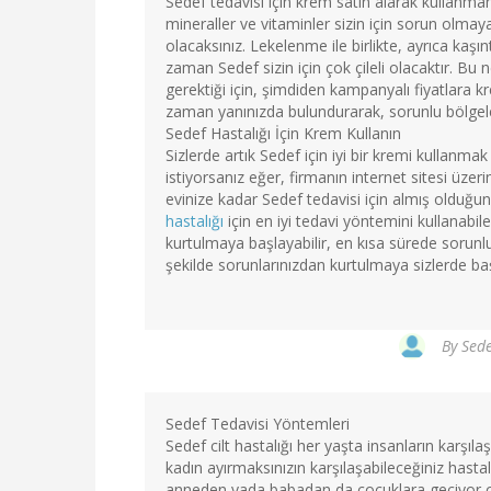
Sedef tedavisi için krem satın alarak kullanmanı
mineraller ve vitaminler sizin için sorun olma
olacaksınız. Lekelenme ile birlikte, ayrıca kaşı
zaman Sedef sizin için çok çileli olacaktır. B
gerektiği için, şimdiden kampanyalı fiyatlara 
zaman yanınızda bulundurarak, sorunlu bölgeler
Sedef Hastalığı İçin Krem Kullanın
Sizlerde artık Sedef için iyi bir kremi kullan
istiyorsanız eğer, firmanın internet sitesi üzerin
evinize kadar Sedef tedavisi için almış olduğunuz
hastalığı
için en iyi tedavi yöntemini kullanabile
kurtulmaya başlayabilir, en kısa sürede sorunlu 
şekilde sorunlarınızdan kurtulmaya sizlerde baş
By
Sede
Sedef Tedavisi Yöntemleri
Sedef cilt hastalığı her yaşta insanların karşıl
kadın ayırmaksınızın karşılaşabileceğiniz hasta
anneden yada babadan da çocuklara geçiyor olm