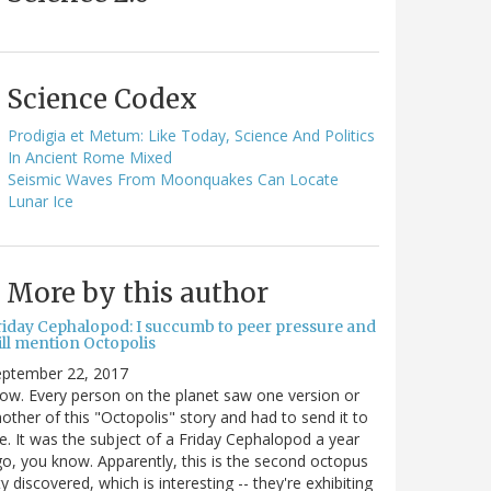
Science Codex
Prodigia et Metum: Like Today, Science And Politics
In Ancient Rome Mixed
Seismic Waves From Moonquakes Can Locate
Lunar Ice
More by this author
riday Cephalopod: I succumb to peer pressure and
ill mention Octopolis
eptember 22, 2017
w. Every person on the planet saw one version or
other of this "Octopolis" story and had to send it to
. It was the subject of a Friday Cephalopod a year
o, you know. Apparently, this is the second octopus
ty discovered, which is interesting -- they're exhibiting