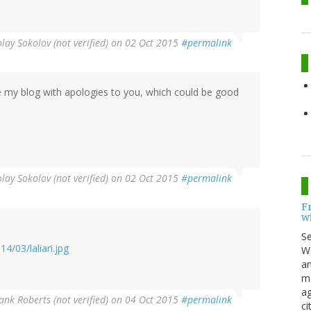
lay Sokolov (not verified)
on 02 Oct 2015
#permalink
e my blog with apologies to you, which could be good
lay Sokolov (not verified)
on 02 Oct 2015
#permalink
F
w
S
4/03/laliari.jpg
Wo
an
me
ag
ank Roberts (not verified)
on 04 Oct 2015
#permalink
ci